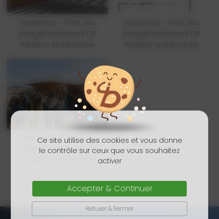
Saulnières – Tiers Lieu
Saulnières – Tiers Lieu
intergénérationnel | ©
intergénérationnel | ©
Partition Architecture
Partition Architecture
Saulnières – Tiers Lieu
Ce site utilise des cookies et vous donne
intergénérationnel | ©
le contrôle sur ceux que vous souhaitez
Partition Architecture
activer
Accepter & Continuer
Refuser & Fermer